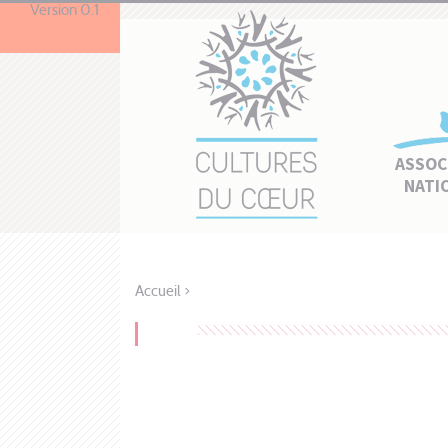
Version 0.1
ASSOC
NATI
Accueil
>