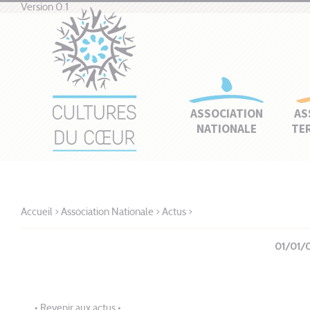
Version 0.1
ASSOCIATION
AS
NATIONALE
TE
Accueil
>
Association Nationale
>
Actus
>
01/01/
• Revenir aux actus •